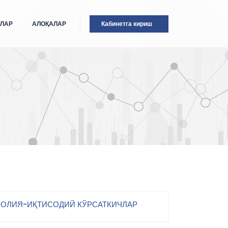
ТЛАР
АЛОҚАЛАР
Кабинетга кириш
ОЛИЯ-ИҚТИСОДИЙ КЎРСАТКИЧЛАР