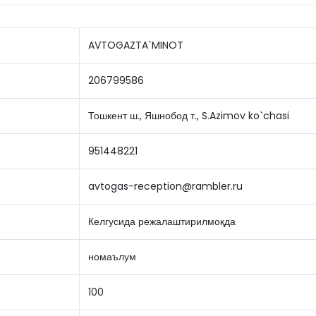
AVTOGAZTA`MINOT
206799586
Тошкент ш., Яшнобод т., S.Azimov ko`chasi
951448221
avtogas-reception@rambler.ru
Келгусида режалаштирилмоқда
номаълум
100