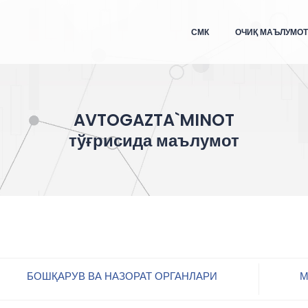
СМК
ОЧИҚ МАЪЛУМО
AVTOGAZTA`MINOT
тўғрисида маълумот
БОШҚАРУВ ВА НАЗОРАТ ОРГАНЛАРИ
М