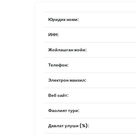
Юридик номи:
ИНН:
Жойлашган жойи:
Телефон:
Электрон манзил:
Веб сайт:
Фаолият тури:
Давлат улуши (%):