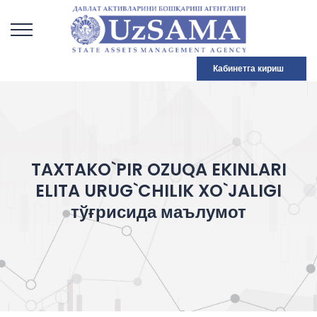
Кабинетга кириш
TAXTAKO`PIR OZUQA EKINLARI
ELITA URUG`CHILIK XO`JALIGI
тўғрисида маълумот