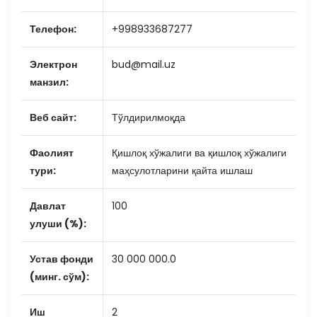
Телефон:
+998933687277
Электрон
bud@mail.uz
манзил:
Веб сайт:
Тўлдирилмоқда
Фаолият
Қишлоқ хўжалиги ва қишлоқ хўжалиги
тури:
маҳсулотларини қайта ишлаш
Давлат
100
улуши (%):
Устав фонди
30 000 000.0
(минг. сўм):
Иш
2