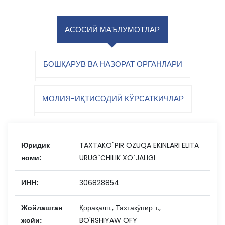
АСОСИЙ МАЪЛУМОТЛАР
БОШҚАРУВ ВА НАЗОРАТ ОРГАНЛАРИ
МОЛИЯ-ИҚТИСОДИЙ КЎРСАТКИЧЛАР
Юридик
TAXTAKO`PIR OZUQA EKINLARI ELITA
номи:
URUG`CHILIK XO`JALIGI
ИНН:
306828854
Жойлашган
Қорақалп., Тахтакўпир т.,
жойи:
BO'RSHIYAW OFY