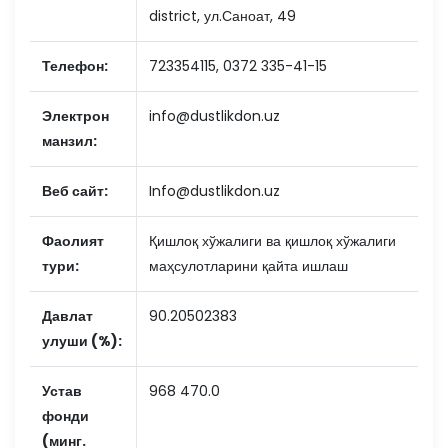
district, ул.Саноат, 49
Телефон:
723354115, 0372 335-41-15
Электрон
info@dustlikdon.uz
манзил:
Веб сайт:
Info@dustlikdon.uz
Фаолият
Қишлоқ хўжалиги ва қишлоқ хўжалиги
тури:
маҳсулотларини қайта ишлаш
Давлат
90.20502383
улуши (%):
Устав
968 470.0
фонди
(минг.