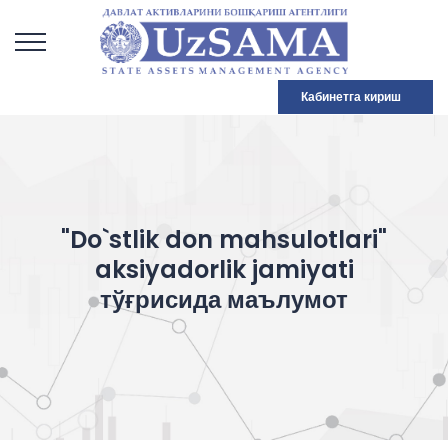
Кабинетга кириш
"Do`stlik don mahsulotlari"
aksiyadorlik jamiyati
тўғрисида маълумот