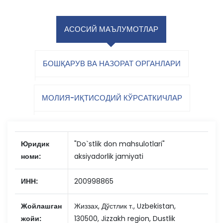
АСОСИЙ МАЪЛУМОТЛАР
БОШҚАРУВ ВА НАЗОРАТ ОРГАНЛАРИ
МОЛИЯ-ИҚТИСОДИЙ КЎРСАТКИЧЛАР
Юридик
"Do`stlik don mahsulotlari"
номи:
aksiyadorlik jamiyati
ИНН:
200998865
Жойлашган
Жиззах, Дўстлик т., Uzbekistan,
жойи:
130500, Jizzakh region, Dustlik