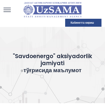
Кабинетга кириш
"Savdoenergo" aksiyadorlik
jamiyati
тўғрисида маълумот