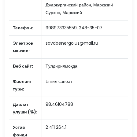
Джаркурганский район, Марказий
Сурхон, Марказий
Телефон:
998973335559, 248-35-07
Электрон
savdoenergo.uz@mail.ru
манзил:
Веб сайт:
Тўлдирилмоқда
Фаолият
Енгил саноат
тури:
Давлат
98.46104788
улуши (%):
Устав
2 411 264.1
фонди