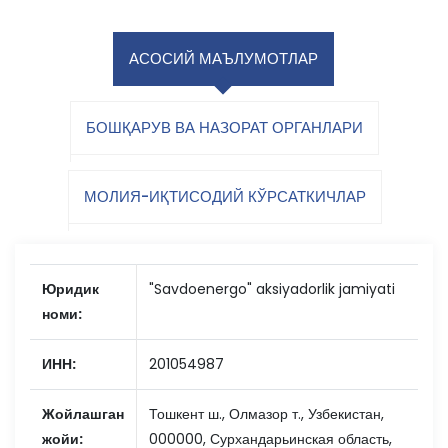
АСОСИЙ МАЪЛУМОТЛАР
БОШҚАРУВ ВА НАЗОРАТ ОРГАНЛАРИ
МОЛИЯ-ИҚТИСОДИЙ КЎРСАТКИЧЛАР
Юридик
"Savdoenergo" aksiyadorlik jamiyati
номи:
ИНН:
201054987
Жойлашган
Тошкент ш., Олмазор т., Узбекистан,
жойи:
000000, Сурхандарьинская область,