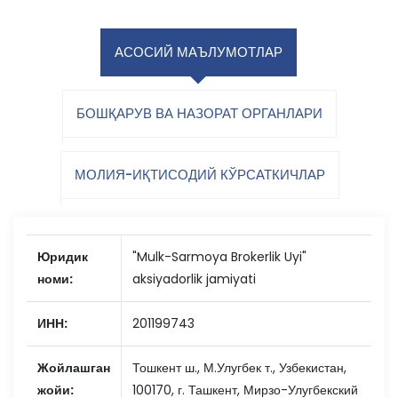
АСОСИЙ МАЪЛУМОТЛАР
БОШҚАРУВ ВА НАЗОРАТ ОРГАНЛАРИ
МОЛИЯ-ИҚТИСОДИЙ КЎРСАТКИЧЛАР
Юридик
"Mulk-Sarmoya Brokerlik Uyi"
номи:
aksiyadorlik jamiyati
ИНН:
201199743
Жойлашган
Тошкент ш., М.Улугбек т., Узбекистан,
жойи:
100170, г. Ташкент, Мирзо-Улугбекский