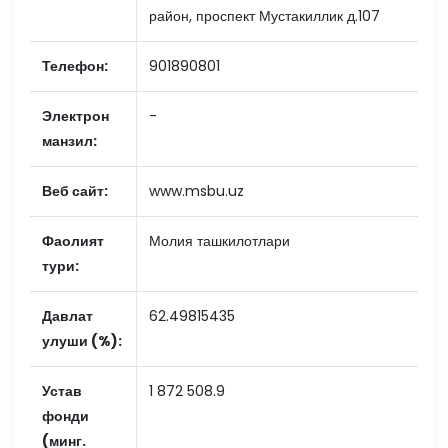
район, проспект Мустакиллик д.107
Телефон:
901890801
Электрон
-
манзил:
Веб сайт:
www.msbu.uz
Фаолият
Молия ташкилотлари
тури:
Давлат
62.49815435
улуши (%):
Устав
1 872 508.9
фонди
(минг.