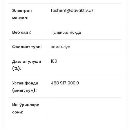
Электрон
toshent@davaktiv.uz
манзил:
Веб сайт:
Тўлдирилмоқда
Фаолият тури:
номаълум
Давлат улуши
100
(%):
Устав фонди
468 917 000.0
(минг. сўм):
Иш ўринлари
сони: