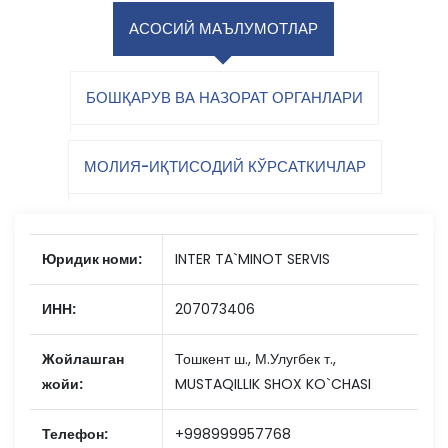
АСОСИЙ МАЪЛУМОТЛАР
БОШҚАРУВ ВА НАЗОРАТ ОРГАНЛАРИ
МОЛИЯ-ИҚТИСОДИЙ КЎРСАТКИЧЛАР
Юридик номи:
INTER TA`MINOT SERVIS
ИНН:
207073406
Жойлашган
Тошкент ш., М.Улугбек т.,
жойи:
MUSTAQILLIK SHOX KO`CHASI
Телефон:
+998999957768