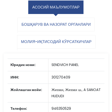
АСОСИЙ МАЪЛУМОТЛАР
БОШҚАРУВ ВА НАЗОРАТ ОРГАНЛАРИ
МОЛИЯ-ИҚТИСОДИЙ КЎРСАТКИЧЛАР
Юридик номи:
SENDVICH PANEL
ИНН:
301270409
Жойлашган жойи:
Жиззах, Жиззах ш., A SANOAT
HUDUDI
Телефон:
946350529