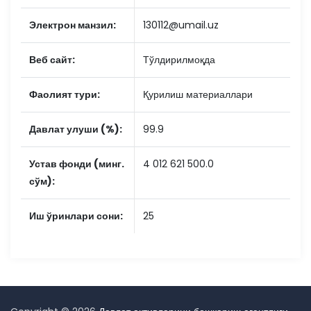
Электрон манзил:
130112@umail.uz
Веб сайт:
Тўлдирилмоқда
Фаолият тури:
Қурилиш материаллари
Давлат улуши (%):
99.9
Устав фонди (минг.
4 012 621 500.0
сўм):
Иш ўринлари сони:
25