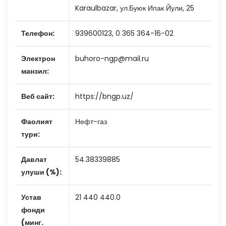
Karaulbazar, ул.Буюк Ипак Йули, 25
Телефон:
939600123, 0 365 364-16-02
Электрон
buhoro-ngp@mail.ru
манзил:
Веб сайт:
https://bngp.uz/
Фаолият
Нефт-газ
тури:
Давлат
54.38339885
улуши (%):
Устав
21 440 440.0
фонди
(минг.