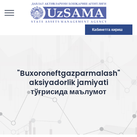
Кабинетга кириш
"Buxoroneftgazparmalash"
aksiyadorlik jamiyati
тўғрисида маълумот