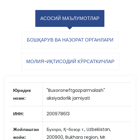
АСОСИЙ МАЪЛУМОТЛАР
БОШҚАРУВ ВА НАЗОРАТ ОРГАНЛАРИ
МОЛИЯ-ИҚТИСОДИЙ КЎРСАТКИЧЛАР
Юридик
"Buxoroneftgazparmalash"
номи:
aksiyadorlik jamiyati
ИНН:
200978613
Жойлашган
Бухоро, Қ-бозор т., Uzbekistan,
жойи:
200900, Bukhara region, Mr.