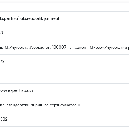
spertiza" aksiyadorlik jamiyati
28
., М.Улугбек т., Узбекистан, 100007, г. Ташкент, Мирзо-Улугбекский 
73
www.expertiza.uz/
ия, стандартлаштириш ва сертификатлаш
4382