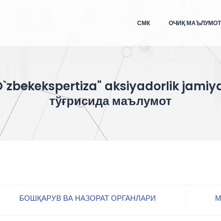
СМК
ОЧИҚ МАЪЛУМО
O`zbekekspertiza" aksiyadorlik jamiya
тўғрисида маълумот
БОШҚАРУВ ВА НАЗОРАТ ОРГАНЛАРИ
М