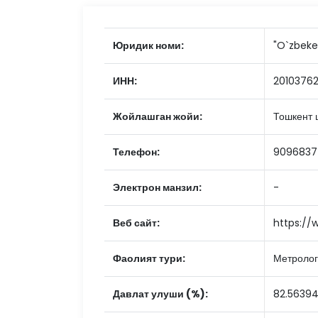
Юридик номи:
"O`zbekek
ИНН:
2010376
Жойлашган жойи:
Тошкент ш
Телефон:
9096837
Электрон манзил:
-
Веб сайт:
https://
Фаолият тури:
Метролог
Давлат улуши (%):
82.5639