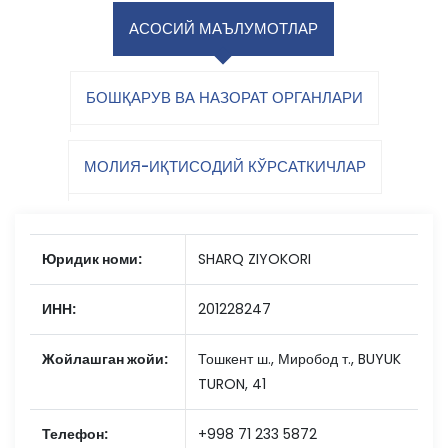
АСОСИЙ МАЪЛУМОТЛАР
БОШҚАРУВ ВА НАЗОРАТ ОРГАНЛАРИ
МОЛИЯ-ИҚТИСОДИЙ КЎРСАТКИЧЛАР
Юридик номи:
SHARQ ZIYOKORI
ИНН:
201228247
Жойлашган жойи:
Тошкент ш., Миробод т., BUYUK
TURON, 41
Телефон:
+998 71 233 5872