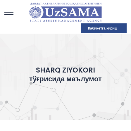
Кабинетга кириш
SHARQ ZIYOKORI
тўғрисида маълумот