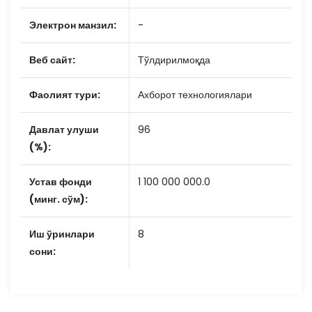
Электрон манзил:
-
Веб сайт:
Тўлдирилмоқда
Фаолият тури:
Ахборот технологиялари
Давлат улуши
96
(%):
Устав фонди
1 100 000 000.0
(минг. сўм):
Иш ўринлари
8
сони: