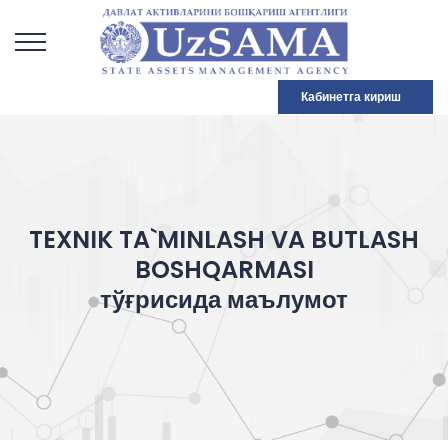
Кабинетга кириш
TEXNIK TA`MINLASH VA BUTLASH
BOSHQARMASI
тўғрисида маълумот