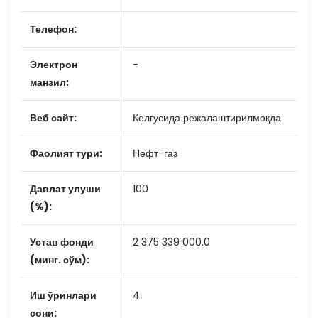
Телефон:
Электрон
-
манзил:
Веб сайт:
Келгусида режалаштирилмоқда
Фаолият тури:
Нефт-газ
Давлат улуши
100
(%):
Устав фонди
2 375 339 000.0
(минг. сўм):
Иш ўринлари
4
сони: