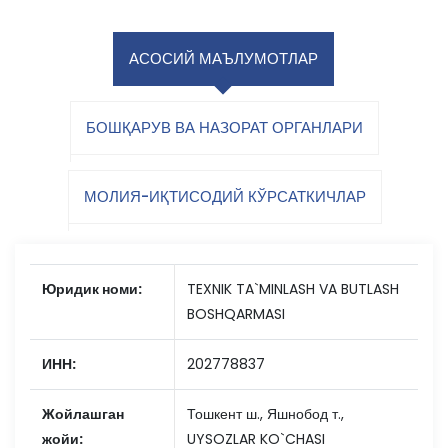
АСОСИЙ МАЪЛУМОТЛАР
БОШҚАРУВ ВА НАЗОРАТ ОРГАНЛАРИ
МОЛИЯ-ИҚТИСОДИЙ КЎРСАТКИЧЛАР
Юридик номи:
TEXNIK TA`MINLASH VA BUTLASH
BOSHQARMASI
ИНН:
202778837
Жойлашган
Тошкент ш., Яшнобод т.,
жойи:
UYSOZLAR KO`CHASI