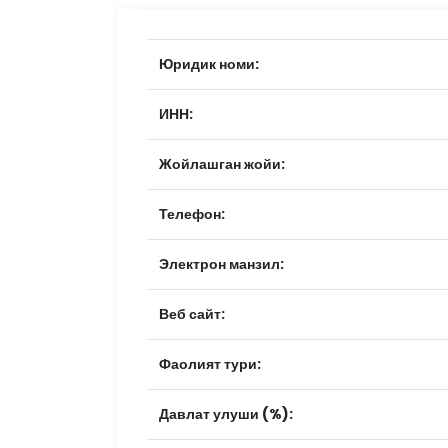
Юридик номи:
ИНН:
Жойлашган жойи:
Телефон:
Электрон манзил:
Веб сайт:
Фаолият тури:
Давлат улуши (%):