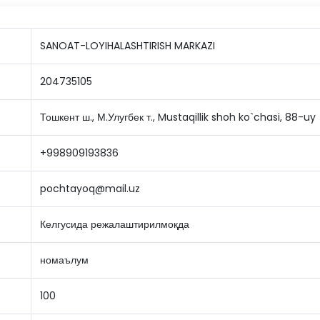
SANOAT-LOYIHALASHTIRISH MARKAZI
204735105
Тошкент ш., М.Улугбек т., Mustaqillik shoh ko`chasi, 88-uy
+998909193836
pochtayoq@mail.uz
Келгусида режалаштирилмоқда
номаълум
100