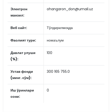
Электрон
ohangaron_don@umail.uz
манзил:
Веб сайт:
Тўлдирилмоқда
Фаолият тури:
номаълум
Давлат улуши
100
(%):
Устав фонди
300 165 755.0
(минг. сўм):
Иш ўринлари
0
сони: