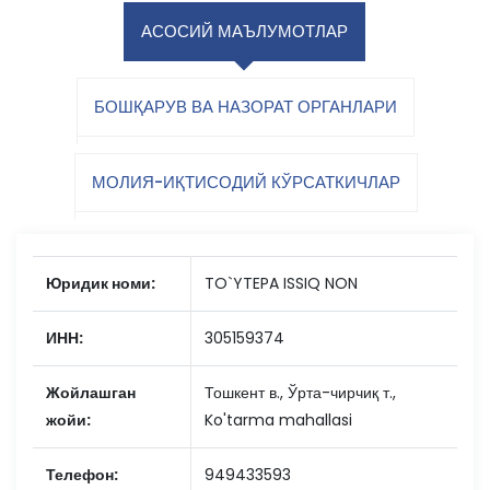
АСОСИЙ МАЪЛУМОТЛАР
БОШҚАРУВ ВА НАЗОРАТ ОРГАНЛАРИ
МОЛИЯ-ИҚТИСОДИЙ КЎРСАТКИЧЛАР
Юридик номи:
TO`YTEPA ISSIQ NON
ИНН:
305159374
Жойлашган
Тошкент в., Ўрта-чирчиқ т.,
жойи:
Ko'tarma mahallasi
Телефон:
949433593