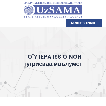
Кабинетга кириш
TO`YTEPA ISSIQ NON
тўғрисида маълумот