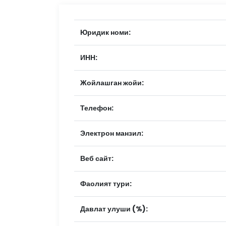
Юридик номи:
ИНН:
Жойлашган жойи:
Телефон:
Электрон манзил:
Веб сайт:
Фаолият тури:
Давлат улуши (%):