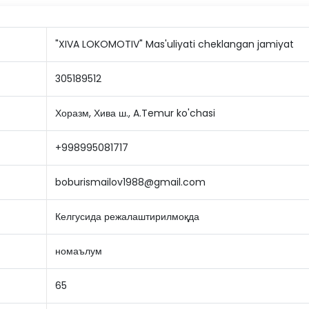
"XIVA LOKOMOTIV" Mas'uliyati cheklangan jamiyat
305189512
Хоразм, Хива ш., A.Temur ko'chasi
+998995081717
boburismailov1988@gmail.com
Келгусида режалаштирилмоқда
номаълум
65