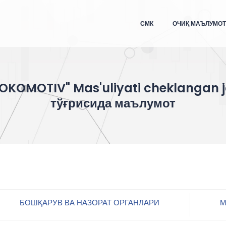
СМК
ОЧИҚ МАЪЛУМО
LOKOMOTIV" Mas'uliyati cheklangan 
тўғрисида маълумот
БОШҚАРУВ ВА НАЗОРАТ ОРГАНЛАРИ
М