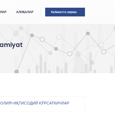
ТЛАР
АЛОҚАЛАР
Кабинетга кириш
jamiyat
ОЛИЯ-ИҚТИСОДИЙ КЎРСАТКИЧЛАР