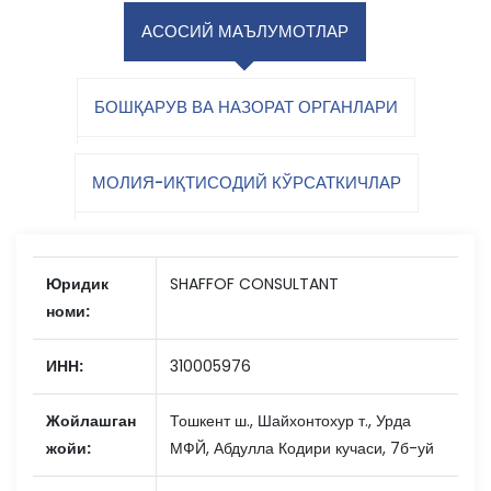
АСОСИЙ МАЪЛУМОТЛАР
БОШҚАРУВ ВА НАЗОРАТ ОРГАНЛАРИ
МОЛИЯ-ИҚТИСОДИЙ КЎРСАТКИЧЛАР
Юридик
SHAFFOF CONSULTANT
номи:
ИНН:
310005976
Жойлашган
Тошкент ш., Шайхонтохур т., Урда
жойи:
МФЙ, Абдулла Кодири кучаси, 7б-уй