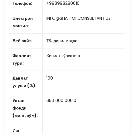
Телефон:
+998998280010
Электрон
INFO@SHAFFOFCONSULTANT.UZ
манзил:
Веб сайт:
Тўлдирилмоқда
Фаолият
Хизмат кўрсатиш
тури:
Давлат
100
улуши (%):
Устав
650 000 000.0
фонди
(минг. сўм):
Иш