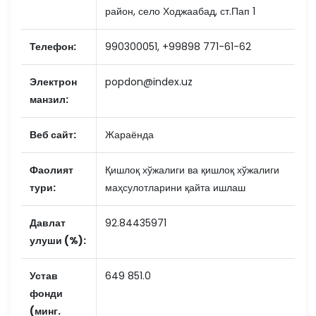
район, село Ходжаабад, ст.Пап 1
Телефон:
990300051, +99898 771-61-62
Электрон
popdon@index.uz
манзил:
Веб сайт:
Жараёнда
Фаолият
Қишлоқ хўжалиги ва қишлоқ хўжалиги
тури:
маҳсулотларини қайта ишлаш
Давлат
92.84435971
улуши (%):
Устав
649 851.0
фонди
(минг.