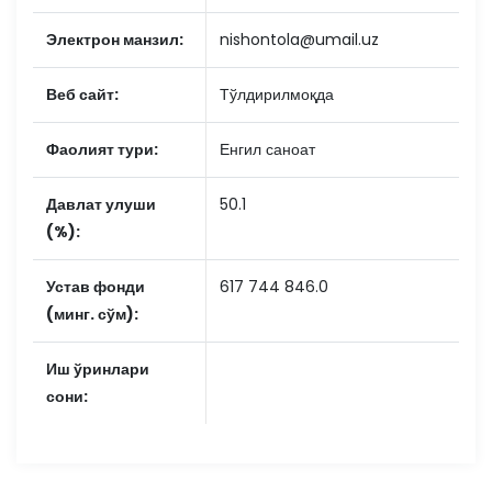
Электрон манзил:
nishontola@umail.uz
Веб сайт:
Тўлдирилмоқда
Фаолият тури:
Енгил саноат
Давлат улуши
50.1
(%):
Устав фонди
617 744 846.0
(минг. сўм):
Иш ўринлари
сони: