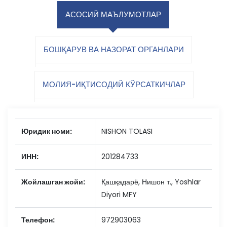
АСОСИЙ МАЪЛУМОТЛАР
БОШҚАРУВ ВА НАЗОРАТ ОРГАНЛАРИ
МОЛИЯ-ИҚТИСОДИЙ КЎРСАТКИЧЛАР
Юридик номи:
NISHON TOLASI
ИНН:
201284733
Жойлашган жойи:
Қашқадарё, Нишон т., Yoshlar
Diyori MFY
Телефон:
972903063