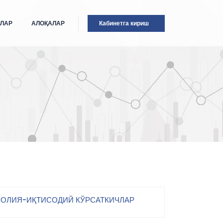
ТЛАР
АЛОҚАЛАР
Кабинетга кириш
ОЛИЯ-ИҚТИСОДИЙ КЎРСАТКИЧЛАР