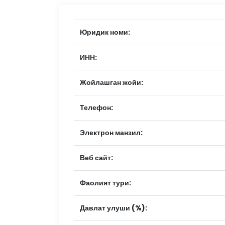
Юридик номи:
ИНН:
Жойлашган жойи:
Телефон:
Электрон манзил:
Веб сайт:
Фаолият тури:
Давлат улуши (%):