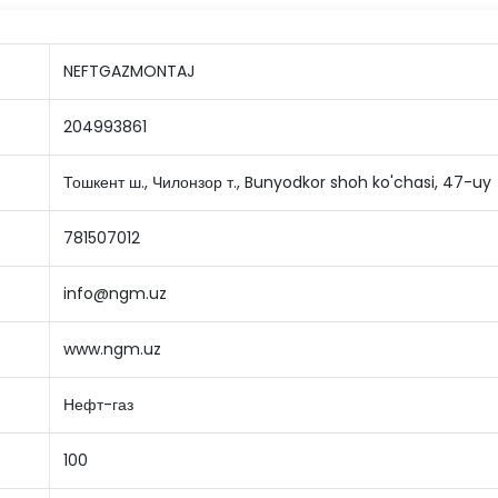
NEFTGAZMONTAJ
204993861
Тошкент ш., Чилонзор т., Bunyodkor shoh ko'chasi, 47-uy
781507012
info@ngm.uz
www.ngm.uz
Нефт-газ
100