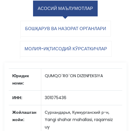
АСОСИЙ МАЪЛУМОТЛАР
БОШҚАРУВ ВА НАЗОРАТ ОРГАНЛАРИ
МОЛИЯ-ИҚТИСОДИЙ КЎРСАТКИЧЛАР
Юридик
QUMQO`RG`ON DIZENFEKSIYA
номи:
ИНН:
301075436
Жойлашган
Сурхандарья, Кумкурганский р-н,
жойи:
Yangi shahar mahallasi, raqamsiz
uy