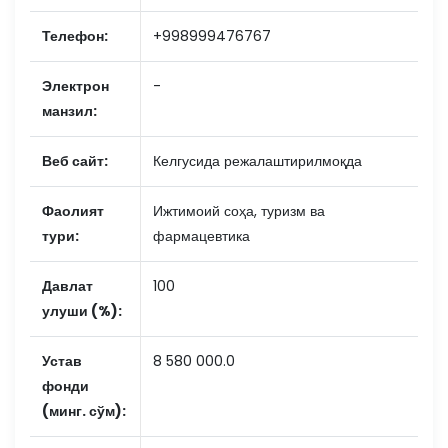
Телефон:
+998999476767
Электрон
-
манзил:
Веб сайт:
Келгусида режалаштирилмоқда
Фаолият
Ижтимоий соҳа, туризм ва
тури:
фармацевтика
Давлат
100
улуши (%):
Устав
8 580 000.0
фонди
(минг. сўм):