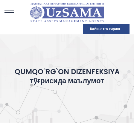
Кабинетга кириш
QUMQO`RG`ON DIZENFEKSIYA
тўғрисида маълумот