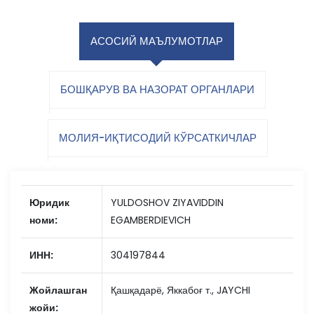
АСОСИЙ МАЪЛУМОТЛАР
БОШҚАРУВ ВА НАЗОРАТ ОРГАНЛАРИ
МОЛИЯ-ИҚТИСОДИЙ КЎРСАТКИЧЛАР
Юридик
YULDOSHOV ZIYAVIDDIN
номи:
EGAMBERDIEVICH
ИНН:
304197844
Жойлашган
Қашқадарё, Яккабоғ т., JAYCHI
жойи: