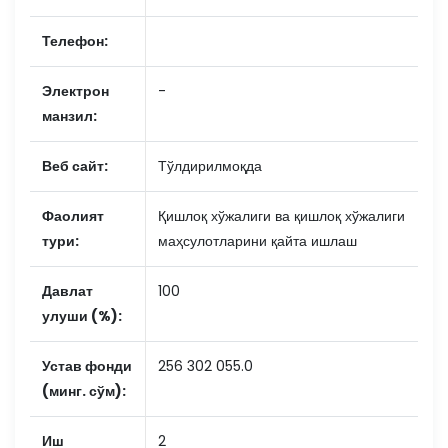
Телефон:
Электрон
-
манзил:
Веб сайт:
Тўлдирилмоқда
Фаолият
Қишлоқ хўжалиги ва қишлоқ хўжалиги
тури:
маҳсулотларини қайта ишлаш
Давлат
100
улуши (%):
Устав фонди
256 302 055.0
(минг. сўм):
Иш
2