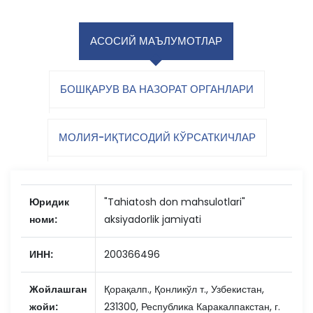
АСОСИЙ МАЪЛУМОТЛАР
БОШҚАРУВ ВА НАЗОРАТ ОРГАНЛАРИ
МОЛИЯ-ИҚТИСОДИЙ КЎРСАТКИЧЛАР
Юридик
"Tahiatosh don mahsulotlari"
номи:
aksiyadorlik jamiyati
ИНН:
200366496
Жойлашган
Қорақалп., Қонликўл т., Узбекистан,
жойи:
231300, Республика Каракалпакстан, г.