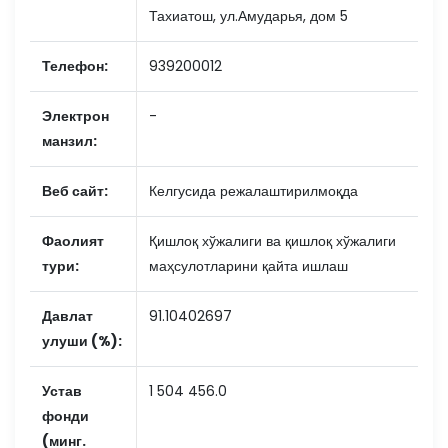
Тахиатош, ул.Амударья, дом 5
Телефон:
939200012
Электрон
-
манзил:
Веб сайт:
Келгусида режалаштирилмоқда
Фаолият
Қишлоқ хўжалиги ва қишлоқ хўжалиги
тури:
маҳсулотларини қайта ишлаш
Давлат
91.10402697
улуши (%):
Устав
1 504 456.0
фонди
(минг.