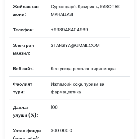
Жойлашган
Сурхондарё, Қизириқ т., RABOTAK
жойи:
MAHALLASI
Телефон:
+998948404969
Электрон
STANSIYA@GMAIL.COM
манзил:
Веб сайт:
Келгусида режалаштирилмоқда
Фаолият
Ижтимоий соҳа, туризм ва
тури:
фармацевтика
Давлат
100
улуши (%):
Устав фонди
300 000.0
(минг. сўм):