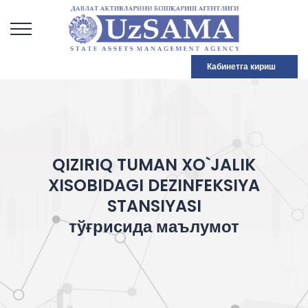
Кабинетга кириш
QIZIRIQ TUMAN XO`JALIK
XISOBIDAGI DEZINFEKSIYA
STANSIYASI
тўғрисида маълумот