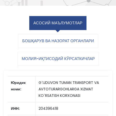
АСОСИЙ МАЪЛУМОТЛАР
БОШҚАРУВ ВА НАЗОРАТ ОРГАНЛАРИ
МОЛИЯ-ИҚТИСОДИЙ КЎРСАТКИЧЛАР
Юридик
G`IJDUVON TUMAN TRANSPORT VA
номи:
AVTOTURARGOHLARGA XIZMAT
KO`RSATISH KORXONASI
ИНН:
204396418