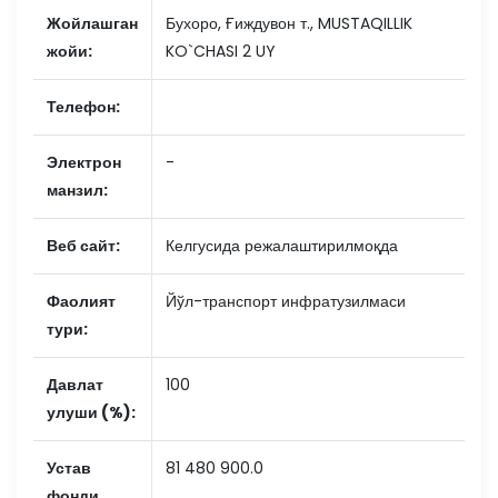
Жойлашган
Бухоро, Ғиждувон т., MUSTAQILLIK
жойи:
KO`CHASI 2 UY
Телефон:
Электрон
-
манзил:
Веб сайт:
Келгусида режалаштирилмоқда
Фаолият
Йўл-транспорт инфратузилмаси
тури:
Давлат
100
улуши (%):
Устав
81 480 900.0
фонди