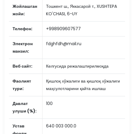
Жойлашган
Тошкент ш., Яккасарой т., XUSHTEPA
жойи:
KO'CHASI, 6-UY
Телефон:
+998909607577
Электрон
fdghfdh@mail.ru
манзил:
Веб сайт:
Келгусида режалаштирилмоқда
Фаолият
Қишлоқ хўжалиги ва қишлоқ хўжалиги
тури:
маҳсулотларини қайта ишлаш
Давлат
100
улуши (%):
Устав
640 003 000.0
фонди