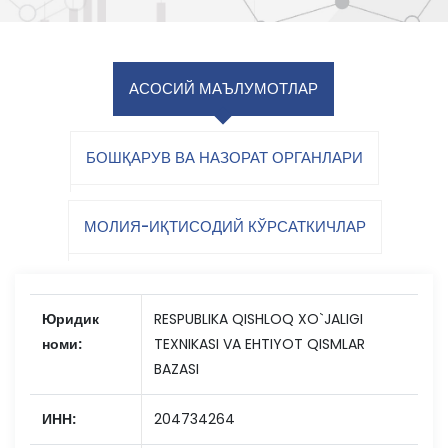
АСОСИЙ МАЪЛУМОТЛАР
БОШҚАРУВ ВА НАЗОРАТ ОРГАНЛАРИ
МОЛИЯ-ИҚТИСОДИЙ КЎРСАТКИЧЛАР
Юридик
RESPUBLIKA QISHLOQ XO`JALIGI
номи:
TEXNIKASI VA EHTIYOT QISMLAR
BAZASI
ИНН:
204734264