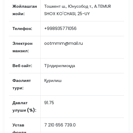
Жойлашган
Тошкент ш., Юнусобод т., A.TEMUR
жойи:
SHOX KO'CHASI, 25-UY
Телефон:
+998935771056
Электрон
ootmmm@mail.ru
манзил:
Веб сайт:
Тўлдирилмоқда
Фаолият
Қурилиш
тури:
Давлат
91.75
улуши (%):
Устав
7 210 656 739.0
фонди