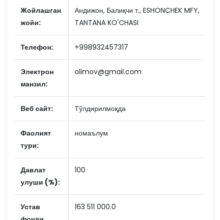
Жойлашган
Андижон, Балиқчи т., ESHONCHEK MFY,
жойи:
TANTANA KO'CHASI
Телефон:
+998932457317
Электрон
olimov@gmail.com
манзил:
Веб сайт:
Тўлдирилмоқда
Фаолият
номаълум
тури:
Давлат
100
улуши (%):
Устав
163 511 000.0
фонди