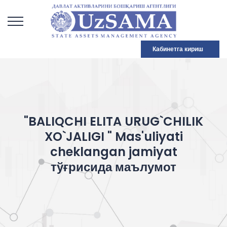
Кабинетга кириш
"BALIQCHI ELITA URUG`CHILIK
XO`JALIGI " Mas'uliyati
cheklangan jamiyat
тўғрисида маълумот