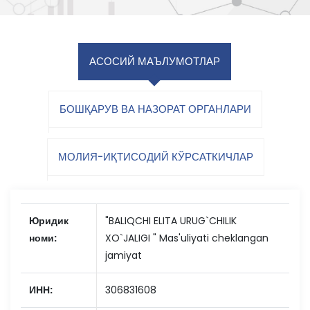
АСОСИЙ МАЪЛУМОТЛАР
БОШҚАРУВ ВА НАЗОРАТ ОРГАНЛАРИ
МОЛИЯ-ИҚТИСОДИЙ КЎРСАТКИЧЛАР
Юридик
"BALIQCHI ELITA URUG`CHILIK
номи:
XO`JALIGI " Mas'uliyati cheklangan
jamiyat
ИНН:
306831608