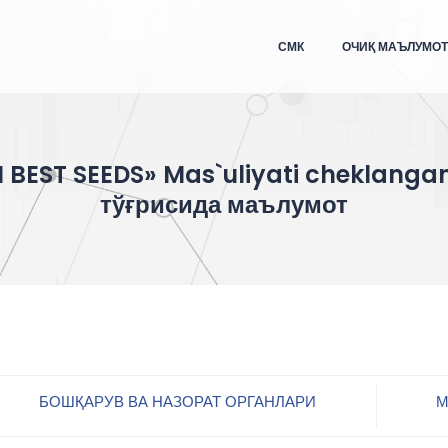
СМК
ОЧИҚ МАЪЛУМО
BEST SEEDS» Mas`uliyati cheklanga
тўғрисида маълумот
БОШҚАРУВ ВА НАЗОРАТ ОРГАНЛАРИ
М