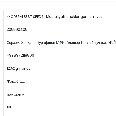
«XOREZM BEST SEEDS» Mas`uliyati cheklangan jamiyat
309590409
Хоразм, Хонқа т., Нурафшон МФЙ, Алишер Навоий кучаси, 145/
+998972118866
123@gmail.uz
Жараёнда
номаълум
100