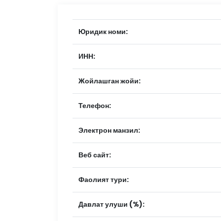
Юридик номи:
ИНН:
Жойлашган жойи:
Телефон:
Электрон манзил:
Веб сайт:
Фаолият тури:
Давлат улуши (%):