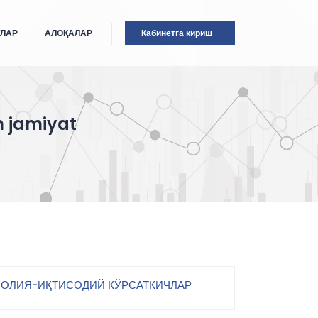
ТЛАР
АЛОҚАЛАР
Кабинетга кириш
n jamiyat
ОЛИЯ-ИҚТИСОДИЙ КЎРСАТКИЧЛАР