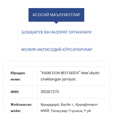
АСОСИЙ МАЪЛУМОТЛАР
БОШҚАРУВ ВА НАЗОРАТ ОРГАНЛАРИ
МОЛИЯ-ИҚТИСОДИЙ КЎРСАТКИЧЛАР
Юридик
"KASBI DON BESTSEEDS" Mas'uliyati
номи:
cheklangan jamiyat
ИНН:
310267270
Жойлашган
Қашқадарё, Касби т., Қорақўнғирот
жойи:
МФЙ, Тепагузар-1 кучаси, 1-уй