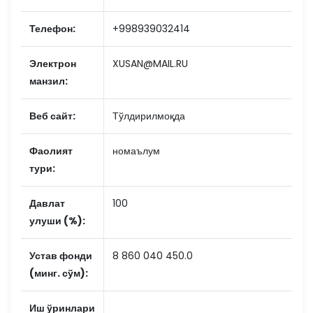
Телефон:
+998939032414
Электрон
XUSAN@MAIL.RU
манзил:
Веб сайт:
Тўлдирилмоқда
Фаолият
номаълум
тури:
Давлат
100
улуши (%):
Устав фонди
8 860 040 450.0
(минг. сўм):
Иш ўринлари