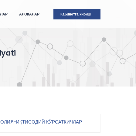
ТЛАР
АЛОҚАЛАР
Кабинетга кириш
iyati
ОЛИЯ-ИҚТИСОДИЙ КЎРСАТКИЧЛАР