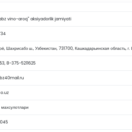
abz vino-aroq" aksiyadorlik jamiyati
734
ё, Шахрисабз ш., Узбекистан, 731700, Кашкадарьинская область, г. 
53, 8-375-5211625
bz40mail.ru
co.uz
ь махсулотлари
0045