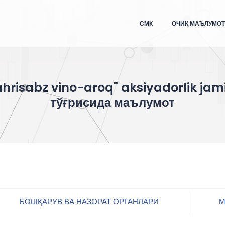
СМК
ОЧИҚ МАЪЛУМО
hrisabz vino-aroq" aksiyadorlik jam
тўғрисида маълумот
БОШҚАРУВ ВА НАЗОРАТ ОРГАНЛАРИ
М