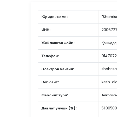
Юридик номи:
"Shahris
ИНН:
200672
Жойлашган жойи:
Қашқадар
Телефон:
9147072
Электрон манзил:
shahrisa
Веб сайт:
kesh-al
Фаолият тури:
Алкогол
Давлат улуши (%):
51.0058