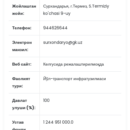
Жойлашган
Сурхандарья, г.Термез, S.Termiziy
жойи:
ko'chasi 9-uy
Телефон:
944626644
Электрон
surxondaryo@gk.uz
манзил:
Веб сайт:
Келгусида режалаштирилмоқда
Фаолият
Йўл-транспорт инфратузилмаси
тури:
Давлат
100
улуши (%):
Устав
1 244 951 000.0
фонди