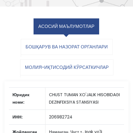
АСОСИЙ МАЪЛУМОТЛАР
БОШҚАРУВ ВА НАЗОРАТ ОРГАНЛАРИ
МОЛИЯ-ИҚТИСОДИЙ КЎРСАТКИЧЛАР
Юридик
CHUST TUMAN XO'JALIK HISOBIDAGI
номи:
DEZINFEKSIYA STANSIYASI
ИНН:
206982724
Жойлашган
Наманган, Чуст т., Ipak yo'li