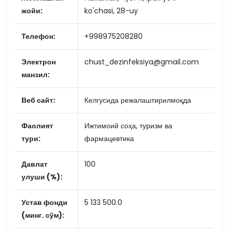
жойи:
ko'chasi, 28-uy
Телефон:
+998975208280
Электрон
chust_dezinfeksiya@gmail.com
манзил:
Веб сайт:
Келгусида режалаштирилмоқда
Фаолият
Ижтимоий соҳа, туризм ва
тури:
фармацевтика
Давлат
100
улуши (%):
Устав фонди
5 133 500.0
(минг. сўм):