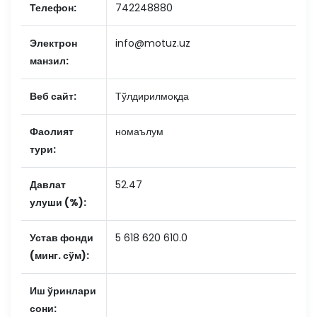
Телефон:
742248880
Электрон
info@motuz.uz
манзил:
Веб сайт:
Тўлдирилмоқда
Фаолият
номаълум
тури:
Давлат
52.47
улуши (%):
Устав фонди
5 618 620 610.0
(минг. сўм):
Иш ўринлари
сони: