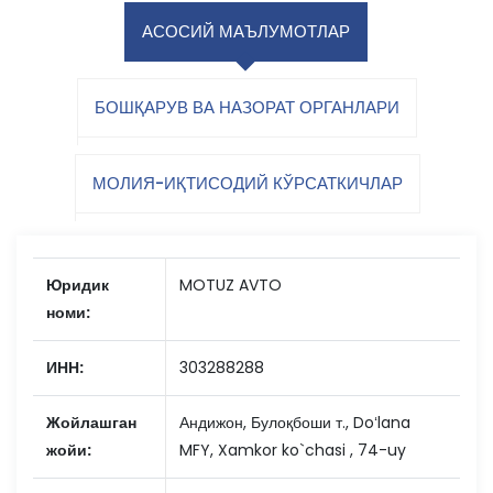
АСОСИЙ МАЪЛУМОТЛАР
БОШҚАРУВ ВА НАЗОРАТ ОРГАНЛАРИ
МОЛИЯ-ИҚТИСОДИЙ КЎРСАТКИЧЛАР
Юридик
MOTUZ AVTO
номи:
ИНН:
303288288
Жойлашган
Андижон, Булоқбоши т., Doʻlana
жойи:
MFY, Xamkor ko`chasi , 74-uy