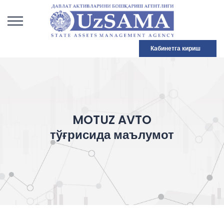
Кабинетга кириш
MOTUZ AVTO
тўғрисида маълумот