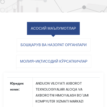
АСОСИЙ МАЪЛУМОТЛАР
БОШҚАРУВ ВА НАЗОРАТ ОРГАНЛАРИ
МОЛИЯ-ИҚТИСОДИЙ КЎРСАТКИЧЛАР
Юридик
ANDIJON VILOYATI AXBOROT
номи:
TEXNOLOGIYALARI ALOQA VA
AXBOROTNI HIMOYALASH BO`LIMI
KOMPYUTER XIZMATI MARKAZI