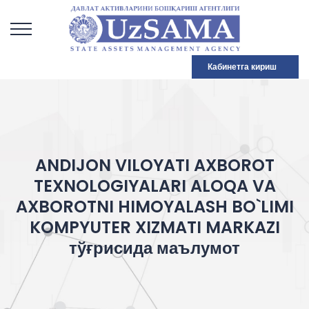
Кабинетга кириш
ANDIJON VILOYATI AXBOROT
TEXNOLOGIYALARI ALOQA VA
AXBOROTNI HIMOYALASH BO`LIMI
KOMPYUTER XIZMATI MARKAZI
тўғрисида маълумот