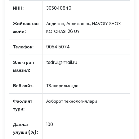
ИНН:
305040840
Жойлашган
Андижон, Андижон ш., NAVOIY SHOX
жойи:
KO`CHASI 26 UY
Телефон:
905415074
Электрон
tsdrui@mail.ru
манзил:
Веб сайт:
Тўлдирилмоқда
Фаолият
Ахборот технологиялари
тури:
Давлат
100
улуши (%):