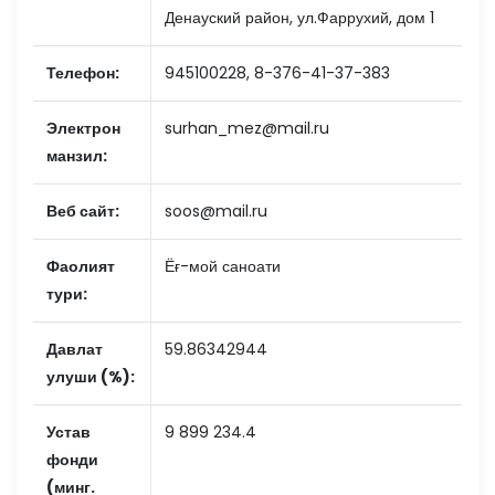
Денауский район, ул.Фаррухий, дом 1
Телефон:
945100228, 8-376-41-37-383
Электрон
surhan_mez@mail.ru
манзил:
Веб сайт:
soos@mail.ru
Фаолият
Ёғ-мой саноати
тури:
Давлат
59.86342944
улуши (%):
Устав
9 899 234.4
фонди
(минг.