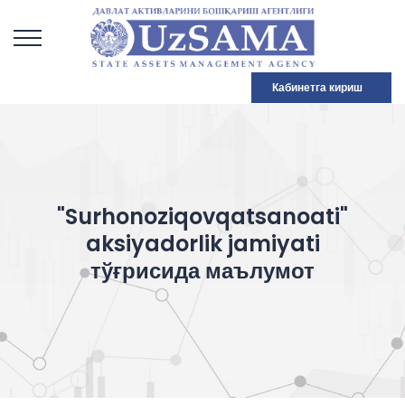
Кабинетга кириш
"Surhonoziqovqatsanoati"
aksiyadorlik jamiyati
тўғрисида маълумот