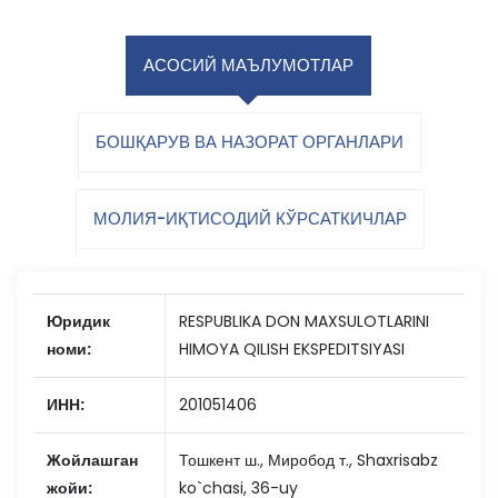
АСОСИЙ МАЪЛУМОТЛАР
БОШҚАРУВ ВА НАЗОРАТ ОРГАНЛАРИ
МОЛИЯ-ИҚТИСОДИЙ КЎРСАТКИЧЛАР
Юридик
RESPUBLIKA DON MAXSULOTLARINI
номи:
HIMOYA QILISH EKSPEDITSIYASI
ИНН:
201051406
Жойлашган
Тошкент ш., Миробод т., Shaxrisabz
жойи:
ko`chasi, 36-uy