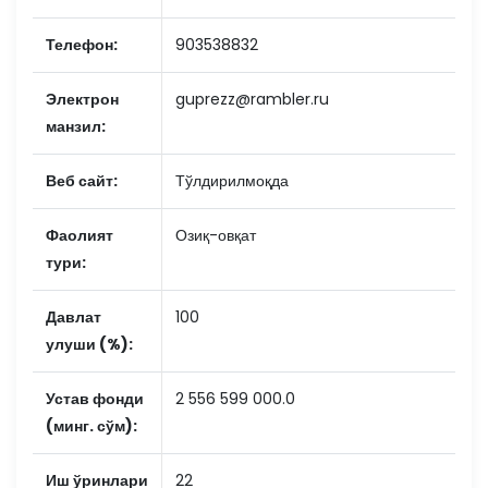
Телефон:
903538832
Электрон
guprezz@rambler.ru
манзил:
Веб сайт:
Тўлдирилмоқда
Фаолият
Озиқ-овқат
тури:
Давлат
100
улуши (%):
Устав фонди
2 556 599 000.0
(минг. сўм):
Иш ўринлари
22