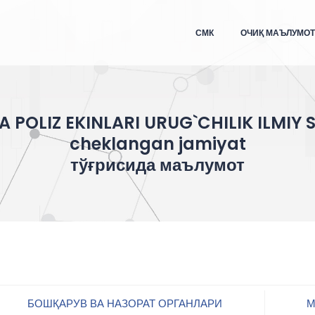
СМК
ОЧИҚ МАЪЛУМО
POLIZ EKINLARI URUG`CHILIK ILMIY S
cheklangan jamiyat
тўғрисида маълумот
БОШҚАРУВ ВА НАЗОРАТ ОРГАНЛАРИ
М