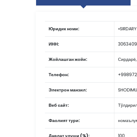
Юридик номи:
«SIRDARY
ИНН:
306340
Жойлашган жойи:
Сирдарё,
Телефон:
+99897
Электрон манзил:
SHODIMU
Веб сайт:
Тўлдири
Фаолият тури:
номаълу
Давлат улуши (%):
100