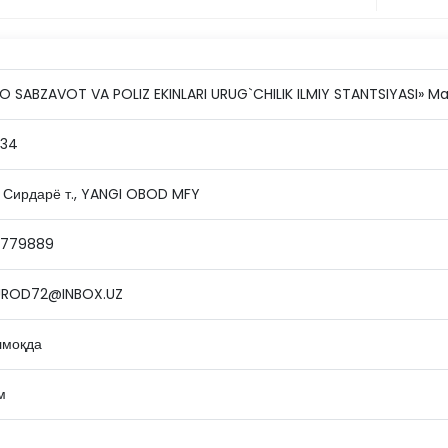
O SABZAVOT VA POLIZ EKINLARI URUG`CHILIK ILMIY STANTSIYASI» Ma
934
 Сирдарё т., YANGI OBOD MFY
2779889
ROD72@INBOX.UZ
лмоқда
м