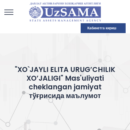
Кабинетга кириш
"XO`JAYLI ELITA URUG’CHILIK
XO’JALIGI" Mas'uliyati
cheklangan jamiyat
тўғрисида маълумот