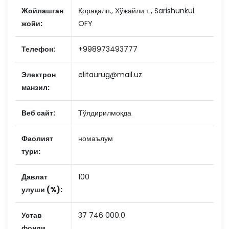
Жойлашган
Қорақалп., Хўжайли т., Sarishunkul
жойи:
OFY
Телефон:
+998973493777
Электрон
elitaurug@mail.uz
манзил:
Веб сайт:
Тўлдирилмоқда
Фаолият
номаълум
тури:
Давлат
100
улуши (%):
Устав
37 746 000.0
фонди