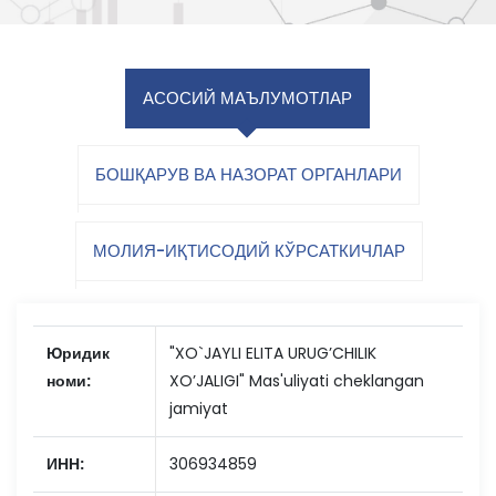
АСОСИЙ МАЪЛУМОТЛАР
БОШҚАРУВ ВА НАЗОРАТ ОРГАНЛАРИ
МОЛИЯ-ИҚТИСОДИЙ КЎРСАТКИЧЛАР
Юридик
"XO`JAYLI ELITA URUG’CHILIK
номи:
XO’JALIGI" Mas'uliyati cheklangan
jamiyat
ИНН:
306934859