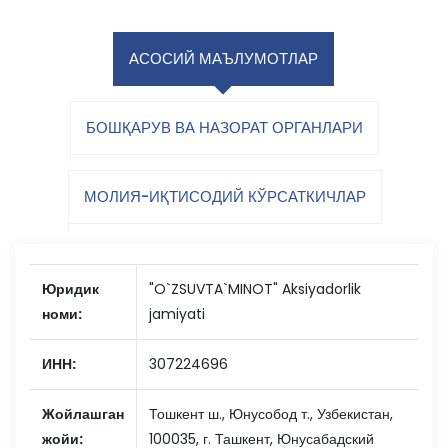
АСОСИЙ МАЪЛУМОТЛАР
БОШҚАРУВ ВА НАЗОРАТ ОРГАНЛАРИ
МОЛИЯ-ИҚТИСОДИЙ КЎРСАТКИЧЛАР
Юридик
"O`ZSUVTA`MINOT" Aksiyadorlik
номи:
jamiyati
ИНН:
307224696
Жойлашган
Тошкент ш., Юнусобод т., Узбекистан,
жойи:
100035, г. Ташкент, Юнусабадский