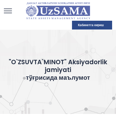
Кабинетга кириш
"O`ZSUVTA`MINOT" Aksiyadorlik
jamiyati
тўғрисида маълумот