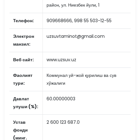
район, ул. Ниезбек йули, 1
Телефон:
909668666, 998 55 503-12-55
Электрон
uzsuvtaminot@gmail.com
манзил:
Веб сайт:
www.uzsuv.uz
Фаолият
Коммунал уй-жой қурилиш ва сув
тури:
хўжалиги
Давлат
60.00000003
улуши (%):
Устав
2 600 123 687.0
фонди
(минг.