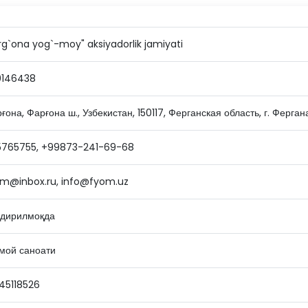
rg`ona yog`-moy" aksiyadorlik jamiyati
0146438
ғона, Фарғона ш., Узбекистан, 150117, Ферганская область, г. Ферган
5765755, +99873-241-69-68
m@inbox.ru, info@fyom.uz
дирилмоқда
мой саноати
45118526