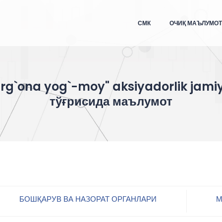
СМК
ОЧИҚ МАЪЛУМО
arg`ona yog`-moy" aksiyadorlik jamiy
тўғрисида маълумот
БОШҚАРУВ ВА НАЗОРАТ ОРГАНЛАРИ
М