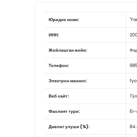
Юридик номи:
"Fa
ИНН:
20
Жойлашган жойи:
Фар
Телефон:
98
Электрон манзил:
fyo
Веб сайт:
Тўл
Фаолият тури:
Ёғ-
Давлат улуши (%):
84.