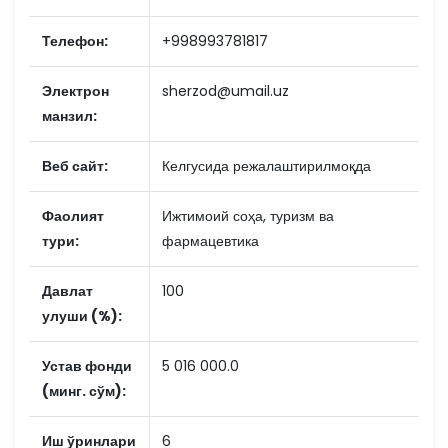
Телефон:
+998993781817
Электрон
sherzod@umail.uz
манзил:
Веб сайт:
Келгусида режалаштирилмоқда
Фаолият
Ижтимоий соҳа, туризм ва
тури:
фармацевтика
Давлат
100
улуши (%):
Устав фонди
5 016 000.0
(минг. сўм):
Иш ўринлари
6