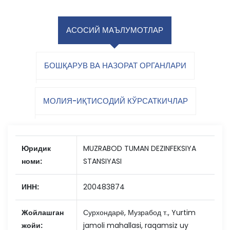
АСОСИЙ МАЪЛУМОТЛАР
БОШҚАРУВ ВА НАЗОРАТ ОРГАНЛАРИ
МОЛИЯ-ИҚТИСОДИЙ КЎРСАТКИЧЛАР
Юридик
MUZRABOD TUMAN DEZINFEKSIYA
номи:
STANSIYASI
ИНН:
200483874
Жойлашган
Сурхондарё, Музрабод т., Yurtim
жойи:
jamoli mahallasi, raqamsiz uy