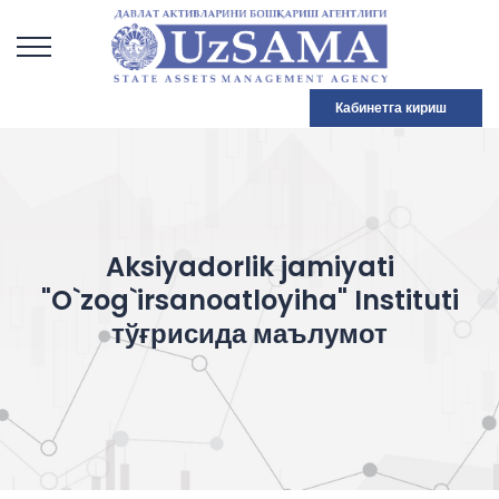
Кабинетга кириш
Aksiyadorlik jamiyati
"O`zog`irsanoatloyiha" Instituti
тўғрисида маълумот