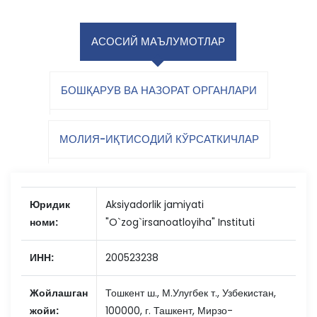
АСОСИЙ МАЪЛУМОТЛАР
БОШҚАРУВ ВА НАЗОРАТ ОРГАНЛАРИ
МОЛИЯ-ИҚТИСОДИЙ КЎРСАТКИЧЛАР
Юридик
Aksiyadorlik jamiyati
номи:
"O`zog`irsanoatloyiha" Instituti
ИНН:
200523238
Жойлашган
Тошкент ш., М.Улугбек т., Узбекистан,
жойи:
100000, г. Ташкент, Мирзо-