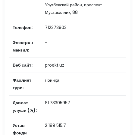
Улугбекский район, проспект
Мустакиллик, 88
Телефон:
712373903
Электрон
-
манзил:
Веб сайт:
proekt.uz
Фаолият
Лойиҳа
тури:
Давлат
81.73305957
улуши (%):
Устав
2 189 515.7
фонди