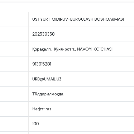
USTYURT QIDIRUV-BURGULASH BOSHQARMASI
202539358
Қорақалп., Қўнғирот т., NAVOYI KO'CHASI
913915281
URB@UMAIL.UZ
Тўлдирилмоқда
Нефт-газ
100