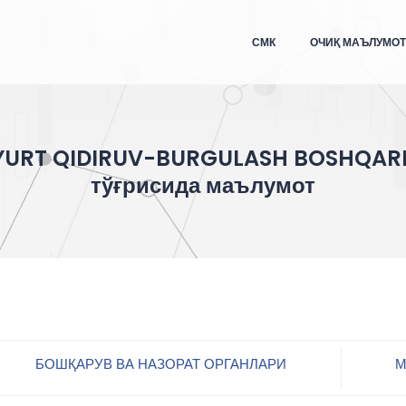
СМК
ОЧИҚ МАЪЛУМО
YURT QIDIRUV-BURGULASH BOSHQAR
тўғрисида маълумот
БОШҚАРУВ ВА НАЗОРАТ ОРГАНЛАРИ
М