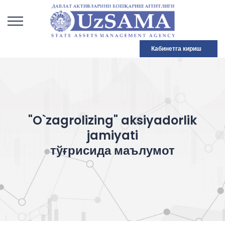
Кабинетга кириш
"O`zagrolizing" aksiyadorlik
jamiyati
тўғрисида маълумот