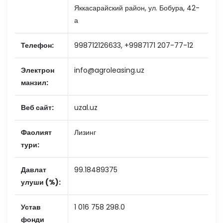
Яккасарайский район, ул. Бобура, 42-
а
Телефон:
998712126633, +9987171 207-77-12
Электрон
info@agroleasing.uz
манзил:
Веб сайт:
uzal.uz
Фаолият
Лизинг
тури:
Давлат
99.18489375
улуши (%):
Устав
1 016 758 298.0
фонди