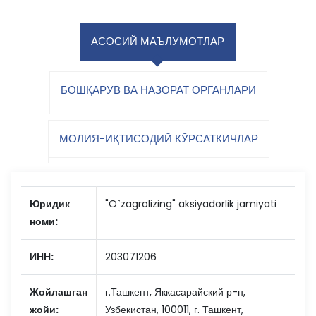
АСОСИЙ МАЪЛУМОТЛАР
БОШҚАРУВ ВА НАЗОРАТ ОРГАНЛАРИ
МОЛИЯ-ИҚТИСОДИЙ КЎРСАТКИЧЛАР
Юридик
"O`zagrolizing" aksiyadorlik jamiyati
номи:
ИНН:
203071206
Жойлашган
г.Ташкент, Яккасарайский р-н,
жойи:
Узбекистан, 100011, г. Ташкент,