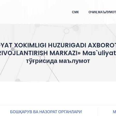
СМК
ОЧИҚ МАЪЛУМО
YAT XOKIMLIGI HUZURIGADI AXBOR
IVOJLANTIRISH MARKAZI» Mas`uliyat
тўғрисида маълумот
БОШҚАРУВ ВА НАЗОРАТ ОРГАНЛАРИ
М