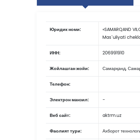
Юридик номи:
«SAMARQAND VILO
Mas`uliyati chek
ИНН:
206991910
Жойлашган жойи:
Самарқанд, Сама
Телефон:
Электрон манзил:
-
Веб сайт:
aktrm.uz
Фаолият тури:
Ахборот технолог