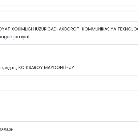
YAT XOKIMLIGI HUZURIGADI AXBOROT-KOMMUNIKASIYA TEXNOLOGIY
langan jamiyat
рқанд ш., KO`KSAROY MAYDONI 1-UY
иялари