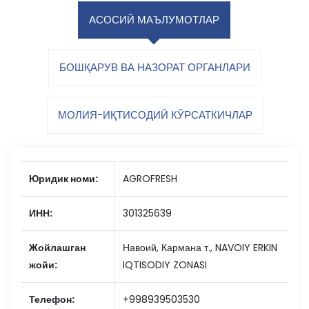
АСОСИЙ МАЪЛУМОТЛАР
БОШҚАРУВ ВА НАЗОРАТ ОРГАНЛАРИ
МОЛИЯ-ИҚТИСОДИЙ КЎРСАТКИЧЛАР
Юридик номи:
AGROFRESH
ИНН:
301325639
Жойлашган
Навоий, Кармана т., NAVOIY ERKIN
жойи:
IQTISODIY ZONASI
Телефон:
+998939503530