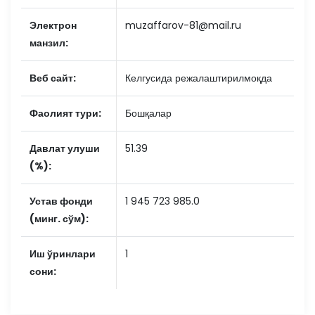
Электрон
muzaffarov-81@mail.ru
манзил:
Веб сайт:
Келгусида режалаштирилмоқда
Фаолият тури:
Бошқалар
Давлат улуши
51.39
(%):
Устав фонди
1 945 723 985.0
(минг. сўм):
Иш ўринлари
1
сони: