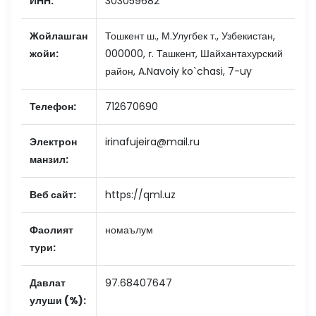
ИНН:
303059682
Жойлашган
Тошкент ш., М.Улугбек т., Узбекистан,
жойи:
000000, г. Ташкент, Шайхантахурский
район, A.Navoiy ko`chasi, 7-uy
Телефон:
712670690
Электрон
irinafujeira@mail.ru
манзил:
Веб сайт:
https://qml.uz
Фаолият
номаълум
тури:
Давлат
97.68407647
улуши (%):