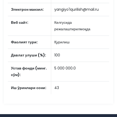
Электрон манзил:
yangiyo'lqurilish@mail.ru
Веб сайт:
Келгусида
режалаштирилмоқда
Фаолият тури:
Қурилиш
Давлат улуши (%):
100
Устав фонди (минг.
5 000 000.0
сўм):
Иш ўринлари сони:
43