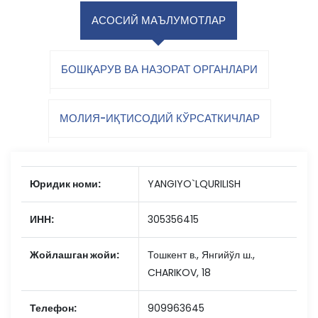
АСОСИЙ МАЪЛУМОТЛАР
БОШҚАРУВ ВА НАЗОРАТ ОРГАНЛАРИ
МОЛИЯ-ИҚТИСОДИЙ КЎРСАТКИЧЛАР
Юридик номи:
YANGIYO`LQURILISH
ИНН:
305356415
Жойлашган жойи:
Тошкент в., Янгийўл ш.,
CHARIKOV, 18
Телефон:
909963645