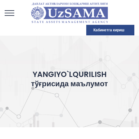
Кабинетга кириш
YANGIYO`LQURILISH
тўғрисида маълумот