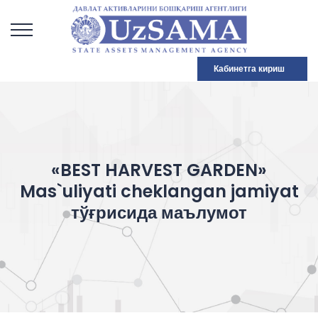
Кабинетга кириш
«BEST HARVEST GARDEN»
Mas`uliyati cheklangan jamiyat
тўғрисида маълумот