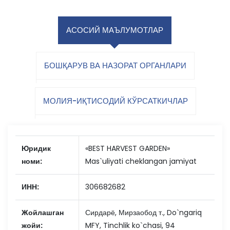
АСОСИЙ МАЪЛУМОТЛАР
БОШҚАРУВ ВА НАЗОРАТ ОРГАНЛАРИ
МОЛИЯ-ИҚТИСОДИЙ КЎРСАТКИЧЛАР
Юридик
«BEST HARVEST GARDEN»
номи:
Mas`uliyati cheklangan jamiyat
ИНН:
306682682
Жойлашган
Сирдарё, Мирзаобод т., Do`ngariq
жойи:
MFY, Tinchlik ko`chasi, 94