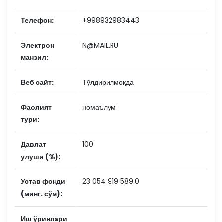
Телефон:
+998932983443
Электрон
N@MAIL.RU
манзил:
Веб сайт:
Тўлдирилмоқда
Фаолият
номаълум
тури:
Давлат
100
улуши (%):
Устав фонди
23 054 919 589.0
(минг. сўм):
Иш ўринлари