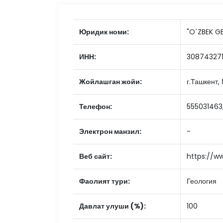
Юридик номи:
"O`ZBEK GE
ИНН:
30874327
Жойлашган жойи:
г.Ташкент,
Телефон:
555031463,
Электрон манзил:
-
Веб сайт:
https://w
Фаолият тури:
Геология
Давлат улуши (%):
100