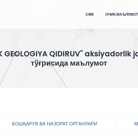
СМК
ОЧИҚ МАЪЛУМО
K GEOLOGIYA QIDIRUV" aksiyadorlik j
тўғрисида маълумот
БОШҚАРУВ ВА НАЗОРАТ ОРГАНЛАРИ
М