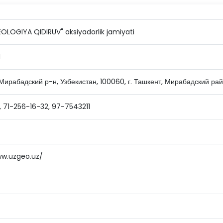
OLOGIYA QIDIRUV" aksiyadorlik jamiyati
1
 Мирабадский р-н, Узбекистан, 100060, г. Ташкент, Мирабадский ра
 71-256-16-32, 97-7543211
ww.uzgeo.uz/