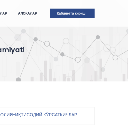
ТЛАР
АЛОҚАЛАР
Кабинетга кириш
amiyati
ОЛИЯ-ИҚТИСОДИЙ КЎРСАТКИЧЛАР