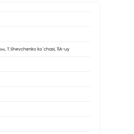
йон, T.Shevchenko ko`chasi, 11A-uy