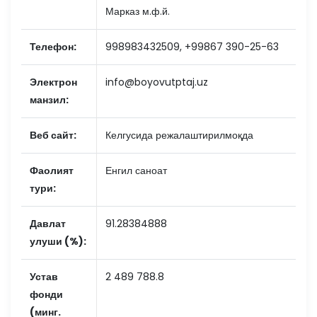
Марказ м.ф.й.
Телефон:
998983432509, +99867 390-25-63
Электрон
info@boyovutptaj.uz
манзил:
Веб сайт:
Келгусида режалаштирилмоқда
Фаолият
Енгил саноат
тури:
Давлат
91.28384888
улуши (%):
Устав
2 489 788.8
фонди
(минг.