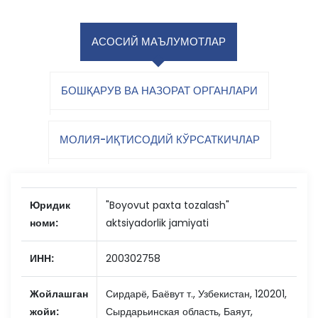
АСОСИЙ МАЪЛУМОТЛАР
БОШҚАРУВ ВА НАЗОРАТ ОРГАНЛАРИ
МОЛИЯ-ИҚТИСОДИЙ КЎРСАТКИЧЛАР
Юридик
"Boyovut paxta tozalash"
номи:
aktsiyadorlik jamiyati
ИНН:
200302758
Жойлашган
Сирдарё, Баёвут т., Узбекистан, 120201,
жойи:
Сырдарьинская область, Баяут,