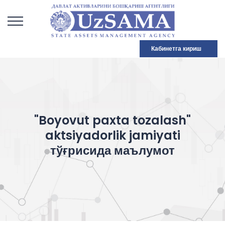
Кабинетга кириш
"Boyovut paxta tozalash"
aktsiyadorlik jamiyati
тўғрисида маълумот